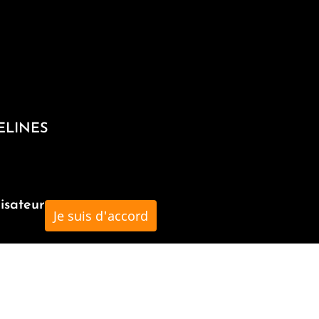
VELINES
lisateur
Je suis d'accord
Adresse
17, allée des Eguerets
95280 Jouy-le-Moutier