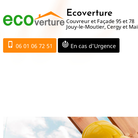
Aller
Ecoverture
au
Couvreur et Façade 95 et 78
contenu
Jouy-le-Moutier, Cergy et Mai
principal
phone_iphone
crisis_alert
06 01 06 72 51
En cas d'Urgence