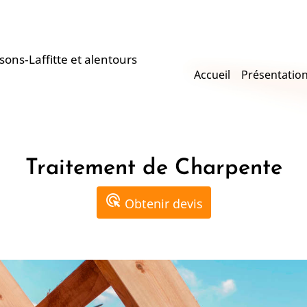
sons‑Laffitte et alentours
Main
Accueil
Présentatio
navigation
Traitement de Charpente
ads_click
Obtenir devis