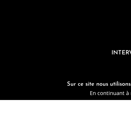
INTERV
Sur ce site nous utilison
Téléphone
En continuant à 
Contactez votre couvreur
par téléphone au
06 01 06 72 51
ou au
06 99 73 68 61
(urgence)