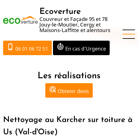
Aller
Ecoverture
au
Couvreur et Façade 95 et 78
contenu
Jouy-le-Moutier, Cergy et
principal
Maisons‑Laffitte et alentours
phone_iphone
crisis_alert
06 01 06 72 51
En cas d'Urgence
Les réalisations
ads_click
Obtenir devis
Nettoyage au Karcher sur toiture à
Us (Val-d'Oise)