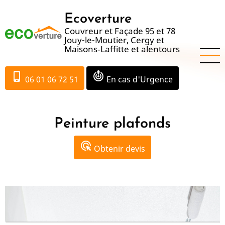
Aller
Ecoverture
au
Couvreur et Façade 95 et 78
contenu
Jouy-le-Moutier, Cergy et
principal
Maisons‑Laffitte et alentours
phone_iphone
crisis_alert
06 01 06 72 51
En cas d'Urgence
Peinture plafonds
ads_click
Obtenir devis